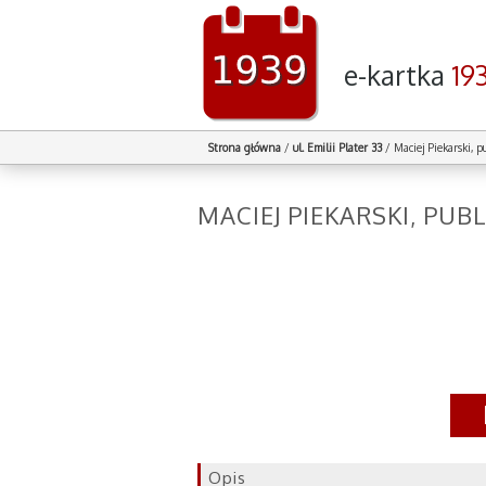
e-kartka
19
Strona główna
/
ul. Emilii Plater 33
/
Maciej Piekarski, pu
MACIEJ PIEKARSKI, PUB
Opis