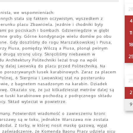
2
ianista, we wspomnieniach:
nnych stała się faktem oczywistym, wyszedłem z
4
erunku placu Zbawiciela. Jezdnie i chodniki były
jami po pociskach i bombach. Gdzieniegdzie w głębi
11
jenne groby. Górne kondygnacje wielu domów po obu
one. Gdy doszliśmy do rogu Marszałkowskiej i Piusa,
18
rzy Piusa, pomiędzy Wilczą a Piusa, płonął pełnym
a drugą stronę ulicy. Skręciliśmy niebawem w
2
 Architektury Politechniki leżał trup na wpół
y dalej Lwowską do placu przed Politechniką. Na
wo porozrywanych łusek karabinowych. Zaraz za placem
Polnej, 6 Sierpnia i Lwowskiej stał na posterunku
2
owie, z bagnetem nasadzonym na karabin. Dziadek
wę. Okazało się, że już kilkadziesiąt metrów dalej są
2
ane łuski karabinowe pochodzą z podręcznego składu
ocy. Skład wyleciał w powietrze.
9
amany. Potwierdził wiadomość o zawieszeniu broni:
 Warszawy są w toku, jednakże Warszawa nie została
 dodał. Z torby, w której nosił maskę gazową, wyjął
o zaświadczenie, że Komenda Baonu Pracy udziela ojcu