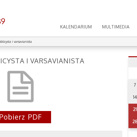
39
KALENDARIUM
MULTIMEDIA
blicysta i varsavianista
LICYSTA I VARSAVIANISTA
7
14
21
Pobierz PDF
2