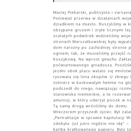
Maciej Piekarski, publicysta i varsav
Ponieważ przerwa w działaniach woje
dziadkiem na miasto. Ruszyliśmy w ki
obsypane gruzem i zryte licznymi le
ocalałych podwórek widzieliśmy wo
stronach Marszałkowskiej były wypal
dom narożny po zachodniej stronie p
ogniem, tak, że musieliśmy przejść n
Koszykową. Na wprost gmachu Zakładu
poćwiartowanego gniadosza. Poszliśm
jezdni obok placu walało się mnóst
rysowała się linia okopów. U zbiegu 
żołnierz w kaskowatym hełmie na gł
podszedł do niego, nawiązując rozmo
stanowiska niemieckie, a te rozerw
amunicji, w który uderzył pocisk w n
Tą samą drogą wróciliśmy do domu.
Wieczorem przyszedł ojciec. Był zał
„Pertraktacje w sprawie kapitulacji
zdobyta. Już jutro nigdzie nie idę” –
kartkę kratkowanego papieru. Było t