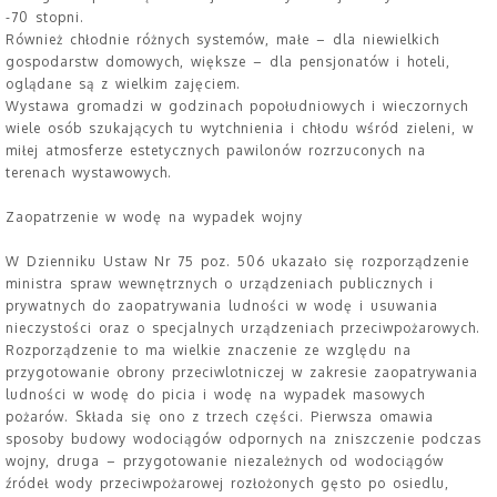
-70 stopni.
Również chłodnie różnych systemów, małe – dla niewielkich
gospodarstw domowych, większe – dla pensjonatów i hoteli,
oglądane są z wielkim zajęciem.
Wystawa gromadzi w godzinach popołudniowych i wieczornych
wiele osób szukających tu wytchnienia i chłodu wśród zieleni, w
miłej atmosferze estetycznych pawilonów rozrzuconych na
terenach wystawowych.
Zaopatrzenie w wodę na wypadek wojny
W Dzienniku Ustaw Nr 75 poz. 506 ukazało się rozporządzenie
ministra spraw wewnętrznych o urządzeniach publicznych i
prywatnych do zaopatrywania ludności w wodę i usuwania
nieczystości oraz o specjalnych urządzeniach przeciwpożarowych.
Rozporządzenie to ma wielkie znaczenie ze względu na
przygotowanie obrony przeciwlotniczej w zakresie zaopatrywania
ludności w wodę do picia i wodę na wypadek masowych
pożarów. Składa się ono z trzech części. Pierwsza omawia
sposoby budowy wodociągów odpornych na zniszczenie podczas
wojny, druga – przygotowanie niezależnych od wodociągów
źródeł wody przeciwpożarowej rozłożonych gęsto po osiedlu,