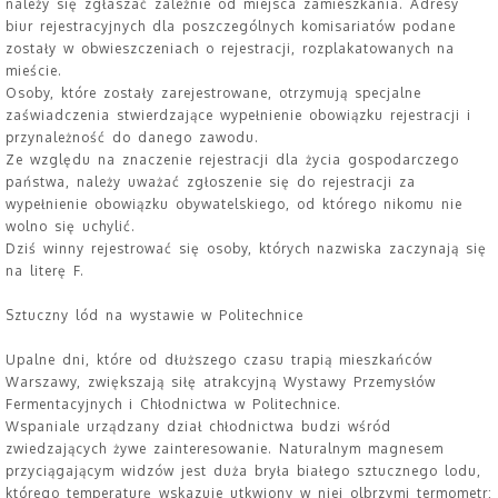
należy się zgłaszać zależnie od miejsca zamieszkania. Adresy
biur rejestracyjnych dla poszczególnych komisariatów podane
zostały w obwieszczeniach o rejestracji, rozplakatowanych na
mieście.
Osoby, które zostały zarejestrowane, otrzymują specjalne
zaświadczenia stwierdzające wypełnienie obowiązku rejestracji i
przynależność do danego zawodu.
Ze względu na znaczenie rejestracji dla życia gospodarczego
państwa, należy uważać zgłoszenie się do rejestracji za
wypełnienie obowiązku obywatelskiego, od którego nikomu nie
wolno się uchylić.
Dziś winny rejestrować się osoby, których nazwiska zaczynają się
na literę F.
Sztuczny lód na wystawie w Politechnice
Upalne dni, które od dłuższego czasu trapią mieszkańców
Warszawy, zwiększają siłę atrakcyjną Wystawy Przemysłów
Fermentacyjnych i Chłodnictwa w Politechnice.
Wspaniale urządzany dział chłodnictwa budzi wśród
zwiedzających żywe zainteresowanie. Naturalnym magnesem
przyciągającym widzów jest duża bryła białego sztucznego lodu,
którego temperaturę wskazuje utkwiony w niej olbrzymi termometr: