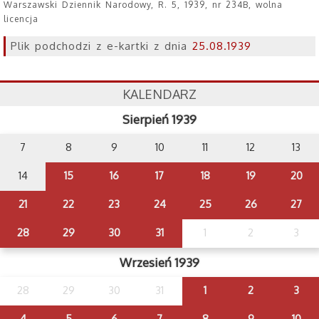
Warszawski Dziennik Narodowy, R. 5, 1939, nr 234B, wolna
licencja
Plik podchodzi z e-kartki z dnia
25.08.1939
KALENDARZ
Sierpień 1939
7
8
9
10
11
12
13
14
15
16
17
18
19
20
21
22
23
24
25
26
27
28
29
30
31
1
2
3
Wrzesień 1939
28
29
30
31
1
2
3
4
5
6
7
8
9
10