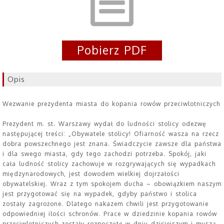
Pobierz PDF
Opis
Wezwanie prezydenta miasta do kopania rowów przeciwlotniczych
Prezydent m. st. Warszawy wydał do ludności stolicy odezwę
następującej treści: „Obywatele stolicy! Ofiarność wasza na rzecz
dobra powszechnego jest znana. Świadczycie zawsze dla państwa
i dla swego miasta, gdy tego zachodzi potrzeba. Spokój, jaki
cała ludność stolicy zachowuje w rozgrywających się wypadkach
międzynarodowych, jest dowodem wielkiej dojrzałości
obywatelskiej. Wraz z tym spokojem ducha – obowiązkiem naszym
jest przygotować się na wypadek, gdyby państwo i stolica
zostały zagrożone. Dlatego nakazem chwili jest przygotowanie
odpowiedniej ilości schronów. Prace w dziedzinie kopania rowów
przeciwlotniczych zostały rozpoczęte w dniu dzisiejszym i muszą