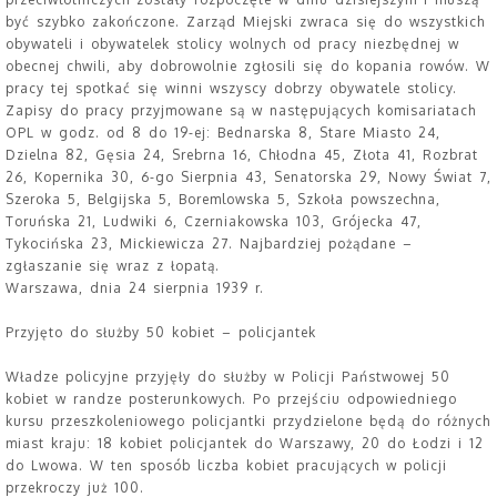
być szybko zakończone. Zarząd Miejski zwraca się do wszystkich
obywateli i obywatelek stolicy wolnych od pracy niezbędnej w
obecnej chwili, aby dobrowolnie zgłosili się do kopania rowów. W
pracy tej spotkać się winni wszyscy dobrzy obywatele stolicy.
Zapisy do pracy przyjmowane są w następujących komisariatach
OPL w godz. od 8 do 19-ej: Bednarska 8, Stare Miasto 24,
Dzielna 82, Gęsia 24, Srebrna 16, Chłodna 45, Złota 41, Rozbrat
26, Kopernika 30, 6-go Sierpnia 43, Senatorska 29, Nowy Świat 7,
Szeroka 5, Belgijska 5, Boremlowska 5, Szkoła powszechna,
Toruńska 21, Ludwiki 6, Czerniakowska 103, Grójecka 47,
Tykocińska 23, Mickiewicza 27. Najbardziej pożądane –
zgłaszanie się wraz z łopatą.
Warszawa, dnia 24 sierpnia 1939 r.
Przyjęto do służby 50 kobiet – policjantek
Władze policyjne przyjęły do służby w Policji Państwowej 50
kobiet w randze posterunkowych. Po przejściu odpowiedniego
kursu przeszkoleniowego policjantki przydzielone będą do różnych
miast kraju: 18 kobiet policjantek do Warszawy, 20 do Łodzi i 12
do Lwowa. W ten sposób liczba kobiet pracujących w policji
przekroczy już 100.