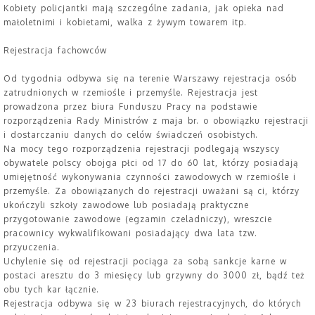
Kobiety policjantki mają szczególne zadania, jak opieka nad
małoletnimi i kobietami, walka z żywym towarem itp.
Rejestracja fachowców
Od tygodnia odbywa się na terenie Warszawy rejestracja osób
zatrudnionych w rzemiośle i przemyśle. Rejestracja jest
prowadzona przez biura Funduszu Pracy na podstawie
rozporządzenia Rady Ministrów z maja br. o obowiązku rejestracji
i dostarczaniu danych do celów świadczeń osobistych.
Na mocy tego rozporządzenia rejestracji podlegają wszyscy
obywatele polscy obojga płci od 17 do 60 lat, którzy posiadają
umiejętność wykonywania czynności zawodowych w rzemiośle i
przemyśle. Za obowiązanych do rejestracji uważani są ci, którzy
ukończyli szkoły zawodowe lub posiadają praktyczne
przygotowanie zawodowe (egzamin czeladniczy), wreszcie
pracownicy wykwalifikowani posiadający dwa lata tzw.
przyuczenia.
Uchylenie się od rejestracji pociąga za sobą sankcje karne w
postaci aresztu do 3 miesięcy lub grzywny do 3000 zł, bądź też
obu tych kar łącznie.
Rejestracja odbywa się w 23 biurach rejestracyjnych, do których